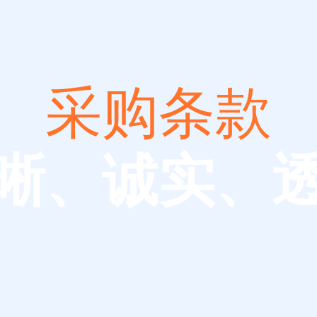
采购条款
晰、诚实、