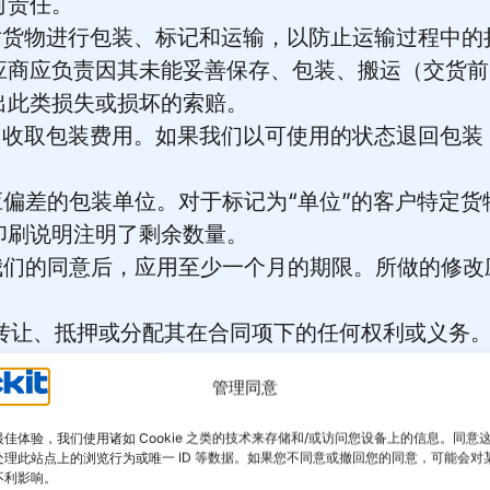
何责任。
范对货物进行包装、标记和运输，以防止运输过程中
应商应负责因其未能妥善保存、包装、搬运（交货前
出此类损失或损坏的索赔。
我们收取包装费用。如果我们以可使用的状态退回包
供应偏差的包装单位。对于标记为“单位”的客户特定
印刷说明注明了剩余数量。
商我们的同意后，应用至少一个月的期限。所做的修
包、转让、抵押或分配其在合同项下的任何权利或义务
下的义务。
管理同意
佳体验，我们使用诸如 Cookie 之类的技术来存储和/或访问您设备上的信息。同意
物进行任何影响货物的变更，包括工艺或设计变更、制
处理此站点上的浏览行为或唯一 ID 等数据。如果您不同意或撤回您的同意，可能会对
不利影响。