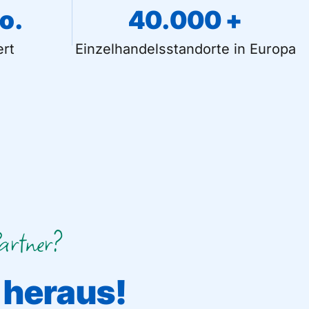
io.
40.000
 +
rt
Einzelhandelsstandorte in Europa
Partner?
 heraus!