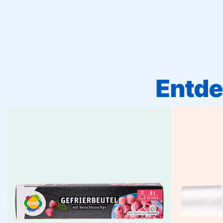
Entde
Gefrierbeutel
Schützen Sie Ihre Lebensmittel optimal
Halten Sie
im Gefrierschrank, Kühlschrank oder
unterwegs. Gefrierbeutel erhalten
feuc
Geschmack, Aroma und Frische –
verschl