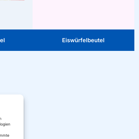
verpackt in einer handlichen Box, ideal
schrank und
für sommerliche Getränke.
unterwegs.
el
Eiswürfelbeutel
m
logien
timmte