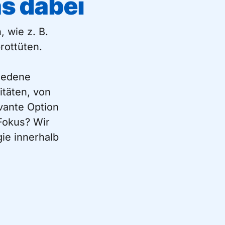
s dabei
 wie z. B.
rottüten.
iedene
itäten, von
vante Option
 Fokus? Wir
gie innerhalb