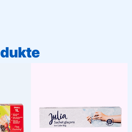
odukte
ltebeutel
Eiswürfelbeutel
nd sicheren
Machen Sie schnell und einfach
ensmitteln.
Eiswürfel mit unseren Eiswürfelbeuteln.
n gut ab und
Selbstschließend, platzsparend und
perfekt für