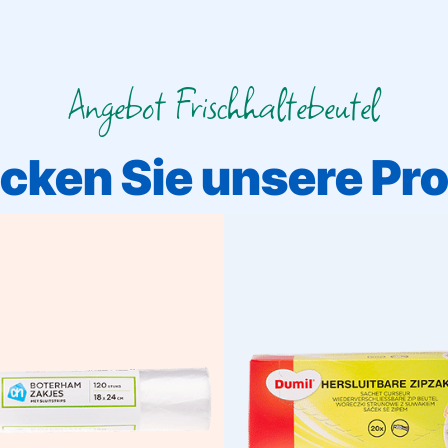
Angebot Frischhaltebeutel
cken Sie unsere Pr
Butterbrottüten
Frischha
 Ihr Mittagessen lecker frisch!
Zum Frischhalten u
Butterbrottüten sind fett- und
Aufbewahren von Leb
htigkeitsbeständig, einfach zu
Frischhaltebeutel schließe
ießen und in mehreren Größen
schützen vor Austrocknung – 