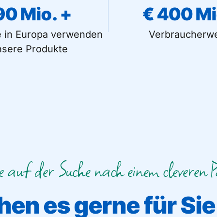
90
 Mio. +
€ 
400
 M
e in Europa verwenden
Verbraucherwe
nsere Produkte
e auf der Suche nach einem cleveren 
hen es gerne für Sie