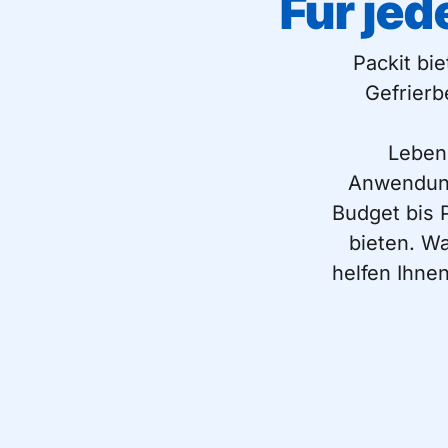
Für je
Packit bi
Gefrierb
Leben
Anwendunge
Budget bis 
bieten. Wa
helfen Ihnen