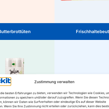
tlich – ideal für Brot, Obst und
Kühlschrank, Gefrier
Snacks.
Butterbrottüten
Frischhaltebeut
Vakuumfolie
Zustimmung verwalten
 Lebensmittel länger frisch mit
Vakuumfolie. Luftdicht,
acksneutral und perfekt zum
die besten Erfahrungen zu bieten, verwenden wir Technologien wie Cookies, u
hren, Portionieren und Sous-
ormationen zu speichern und/oder darauf zuzugreifen. Wenn Sie diesen Techno
vide-Kochen.
, können wir Daten wie Surfverhalten oder eindeutige IDs auf dieser Website
en. Wenn Sie Ihre Zustimmung nicht erteilen oder zurückziehen, kann dies bes