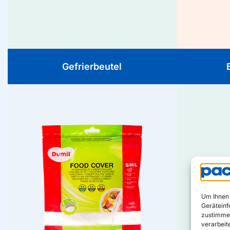
erhältlich in verschiedenen Formaten, mit
erhäl
oder ohne Streifenverschluss.
Gefrierbeutel
Abdeckhauben
Halten Sie
Wiederverwendbare Hüllen mit
geschm
Gummizug, passen einfach über Schalen
Um Ihnen 
Aufbewa
und Teller. Ideal für den Kühlschrank.
Geräteinf
zustimmen
verarbeit