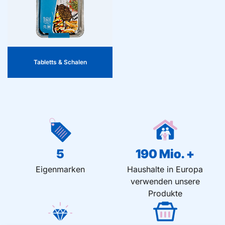
Aufbewahrung und festlichen
Präsentation von Grillfleisch,
Snacks und Mahlzeiten. Leicht,
robust und für den einmaligen
Gebrauch geeignet.
Tabletts & Schalen
5
190
 Mio. +
Eigenmarken
Haushalte in Europa
verwenden unsere
Produkte