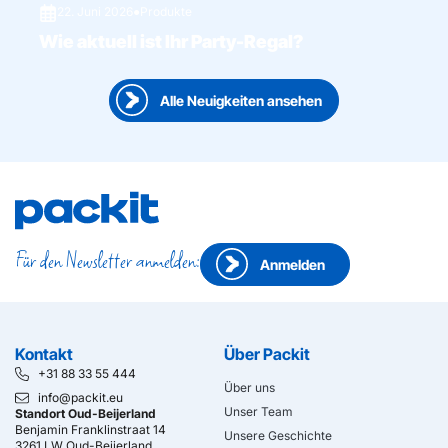
22. Juni 2026
●
Produkte
Wie aktuell ist Ihr Party-Regal?
Alle Neuigkeiten ansehen
Für den Newsletter anmelden:
Anmelden
Kontakt
Über Packit
+31 88 33 55 444
Über uns
info@packit.eu
Unser Team
Standort Oud-Beijerland
Benjamin Franklinstraat 14
Unsere Geschichte
3261 LW Oud-Beijerland