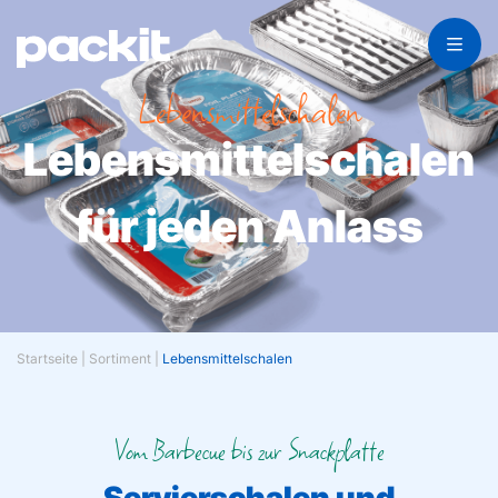
Lebensmittelschalen
Lebensmittelschalen
für jeden Anlass
Startseite
|
Sortiment
|
Lebensmittelschalen
Vom Barbecue bis zur Snackplatte