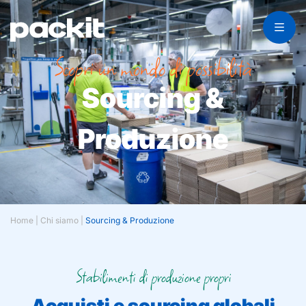
Scopri un mondo di possibilità
Sourcing &
Produzione
Home
|
Chi siamo
|
Sourcing & Produzione
Stabilimenti di produzione propri