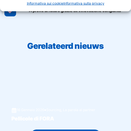
Informativa sui cookie
Informativa sulla privacy
A prova di futuro grazie all'innovazione congiunta
Gerelateerd nieuws
16 Gennaio 2026
●
Sourcing
,
La parola al partner
Pellicole di FORA