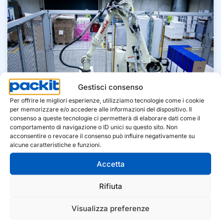
Gestisci consenso
Per offrire le migliori esperienze, utilizziamo tecnologie come i cookie
per memorizzare e/o accedere alle informazioni del dispositivo. Il
consenso a queste tecnologie ci permetterà di elaborare dati come il
comportamento di navigazione o ID unici su questo sito. Non
acconsentire o revocare il consenso può influire negativamente su
alcune caratteristiche e funzioni.
Eccellente rapporto qualità-prezzo
Accetta
Costi ridotti grazie all'ottimizzazione dei processi
Rifiuta
Elevata affidabilità di consegna grazie alla
diversificazione del rischio
Visualizza preferenze
Sempre un'anteprima sugli ultimi sviluppi