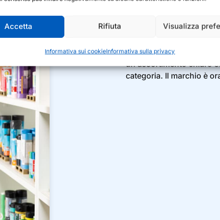
Qualità 
Accetta
Rifiuta
Visualizza pref
Dai sacchi della spazzatur
rotoli di carta. Dumil® è i
Informativa sui cookie
Informativa sulla privacy
un assortimento chiaro ed 
categoria. Il marchio è o