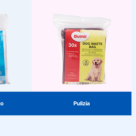
Pulizia
Giardino
L’igiene inizia con Dumil. Dai
 sacchi per
sacchi per pattumiere a pedale ai
 sacchi per
sacchetti profumati per pannolini e
tenitori di
sacchetti per escrementi di cani.
spaziosi e
L’assortimento rende la pulizia
traslochi e
semplice, fresca ed efficiente.
 in formati
Disponibile anche con coulisse e
0L e 240L.
tecnologia antiodore.
no
Pulizia