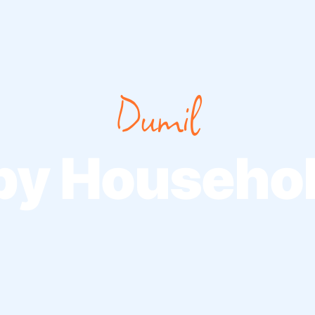
Dumil
py Househol