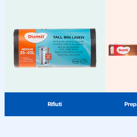
Rifiuti
Pr
Dumil offre soluzioni affidabili per i
Soluzioni
rifiuti per ogni famiglia. Dai robusti
Du
sacchi con coulisse ai sacchi
pellic
biologici antiodore: niente strappi,
niente perdite. Disponibile in varie
pr
dimensioni, inclusi sacchi speciali
per PMD, lettiere per gatti e rifiuti di
pannolini.
Rifiuti
Prep