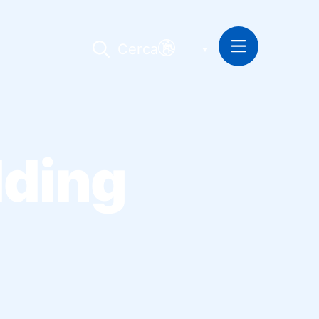
Cerca
IT
ding