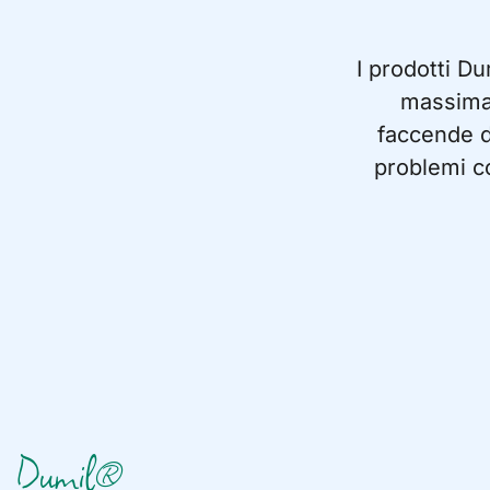
I prodotti Du
massima 
faccende d
problemi c
Dumil®