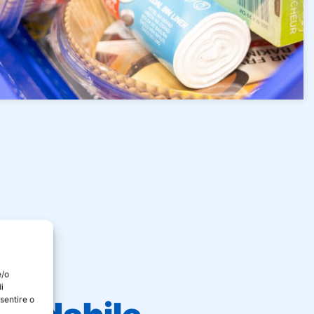
e/o
i
sentire o