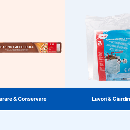
eparare & Conservare
Lavori & 
 intelligenti per la cucina.
Per i lavori più pesanti. I
mil offre pratici sacchetti,
rifiuti ingombranti, i
ole e prodotti da forno per
macerie e i sacchi per con
mantenere il cibo fresco e
Dumil sono resistenti, 
epararlo in modo igienico.
adatti per grandi lavori, 
Pratico e sicuro per l’uso
rifiuti da giardino, anche
quotidiano.
popolari come 70L, 10
arare & Conservare
Lavori & Giardi