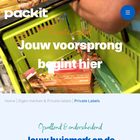
Private Label
Jouw voorsprong
begint hier
Home
|
Eigen merken & Private labels
|
Private Labels
Opvallend & onderscheidend