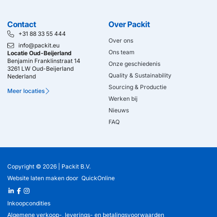
Contact
Over Packit
+31 88 33 55 444
Over ons
info@packit.eu
Ons team
Locatie Oud-Beijerland
Benjamin Franklinstraat 14
Onze geschiedenis
3261 LW Oud-Beijerland
Quality & Sustainability
Nederland
Sourcing & Productie
Meer locaties
Werken bij
Nieuws
FAQ
Copyright © 2026 |
Packit B.V.
Website laten maken
door
QuickOnline
Inkoopcondities
Algemene verkoop-, leverings- en betalingsvoorwaarden