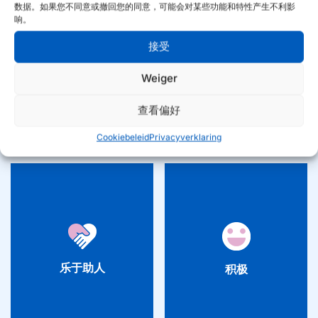
数据。如果您不同意或撤回您的同意，可能会对某些功能和特性产生不利影
响。
果断
探索
接受
我们是务实的实干家。行动导向、
始终在寻找新的高度。不断学习和
探索
果断
Weiger
果断且组织高效。快速而灵活；朝
探索，因为我们相信好可以更好，
着具体成果前进。
并且这能让我们有效地应对变化。
查看偏好
Cookiebeleid
Privacyverklaring
乐于助人
积极
对我们来说，这是理所当然的：互
努力工作，开怀大笑。这种结合赋
乐于助人
积极
相帮助。不仅在被要求时提供帮
予能量，促进行动，并带来可持续
助，还要预测他人需要什么。我们
的业绩。专注于可以做的事情，这
随时为您服务！
激发了我们的创造力。