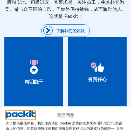
脚踏实地、积极进取、实事求是，关注员工，并以朴实为
美。做与众不同的自己，但始终保持敏锐，从而激励他人。
这就是 Packit！
了解我们的团队
精明能干
有责任心
我们拥有经验丰富、充满热情、掌
我们了解周围世界、客户和员工的
有责任心
精明能干
握流程和产品知识的实干家。善于
情况。我们以奉献、关怀和理智的
发现并抓住机遇。每天都是如此！
态度来处理这些事情。
管理同意
为了提供最佳体验，我们使用诸如 Cookie 之类的技术来存储和/或访问您设
备上的信息。同意这些技术使我们能够处理此站点上的浏览行为或唯一 ID 等