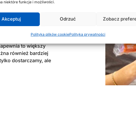
a niektóre funkcje i możliwości.
y się wielcy w kategorii
Akceptuj
Odrzuć
Zobacz prefer
y przedsiębiorcami: z
ę naprzód. Jesteśmy
dla Państwa.
Polityka plików cookie
Polityka prywatności
Zapewnia to większy
ożna również bardziej
tylko dostarczamy, ale