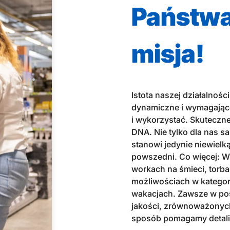
Państwa
misja!
Istota naszej działalnośc
dynamiczne i wymagające 
i wykorzystać. Skuteczn
DNA. Nie tylko dla nas s
stanowi jedynie niewielką
powszedni. Co więcej: W
workach na śmieci, torb
możliwościach w kategori
wakacjach. Zawsze w po
jakości, zrównoważonych
sposób pomagamy detalis