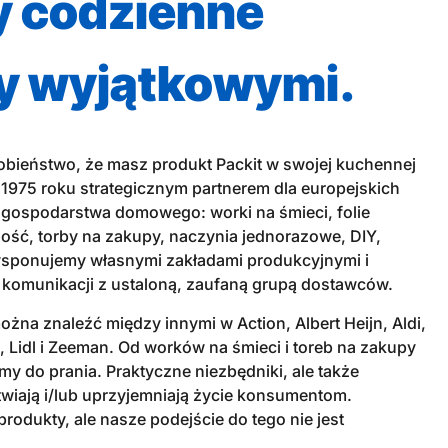
 codzienne
y wyjątkowymi.
obieństwo, że masz produkt Packit w swojej kuchennej
od 1975 roku strategicznym partnerem dla europejskich
h gospodarstwa domowego: worki na śmieci, folie
ość, torby na zakupy, naczynia jednorazowe, DIY,
Dysponujemy własnymi zakładami produkcyjnymi i
e komunikacji z ustaloną, zaufaną grupą dostawców.
ożna znaleźć między innymi w Action, Albert Heijn, Aldi,
 Lidl i Zeeman. Od worków na śmieci i toreb na zakupy
my do prania. Praktyczne niezbędniki, ale także
atwiają i/lub uprzyjemniają życie konsumentom.
odukty, ale nasze podejście do tego nie jest