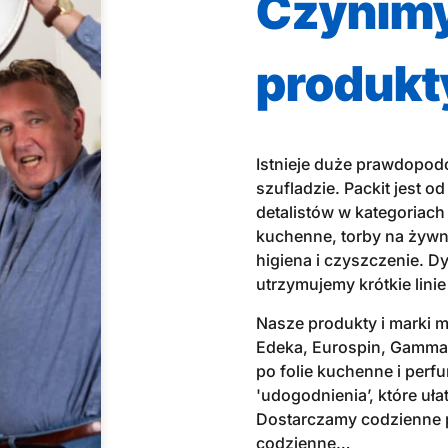
Czynimy
produkt
Istnieje duże prawdopod
szufladzie. Packit jest 
detalistów w kategoriac
kuchenne, torby na żywn
higiena i czyszczenie. 
utrzymujemy krótkie lini
Nasze produkty i marki m
Edeka, Eurospin, Gamma,
po folie kuchenne i perfu
'udogodnienia’, które uł
Dostarczamy codzienne pr
codzienne…