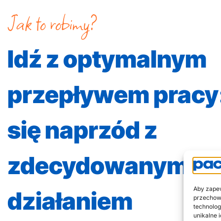
Jak to robimy?
Idź z optymalnym
przepływem pracy:
się naprzód z
zdecydowanym
Aby zapew
działaniem
przechowy
technolog
unikalne 