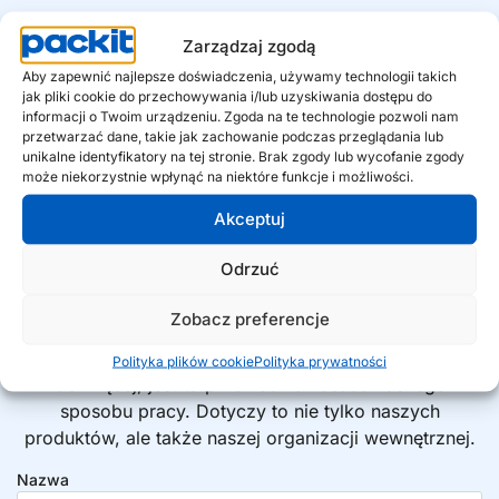
€ 
400
 mln
40.000
 +
Zarządzaj zgodą
Wartość dla konsumenta
Lokalizacje detaliczne w
Aby zapewnić najlepsze doświadczenia, używamy technologii takich
Europie
jak pliki cookie do przechowywania i/lub uzyskiwania dostępu do
informacji o Twoim urządzeniu. Zgoda na te technologie pozwoli nam
przetwarzać dane, takie jak zachowanie podczas przeglądania lub
unikalne identyfikatory na tej stronie. Brak zgody lub wycofanie zgody
może niekorzystnie wpłynąć na niektóre funkcje i możliwości.
Akceptuj
Szukasz inteligentnego partnera?
Odrzuć
Chętnie to dla Ciebie
Zobacz preferencje
sprawdzimy!
Polityka plików cookie
Polityka prywatności
Co więcej, jest to przewodnia zasada naszego
sposobu pracy. Dotyczy to nie tylko naszych
produktów, ale także naszej organizacji wewnętrznej.
Nazwa