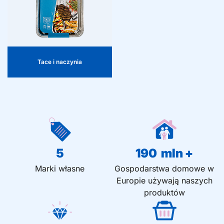
przechowywania i
świątecznego prezentowania
mięsa z grilla, przekąsek i
posiłków. Lekkie, wytrzymałe i
przeznaczone do
jednorazowego użytku.
Tace i naczynia
5
190
  mln +
Marki własne
Gospodarstwa domowe w
Europie używają naszych
produktów