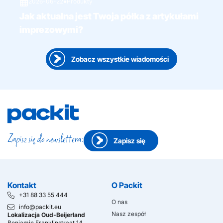
2026-06-22
●
Produkty
Jak aktualna jest Twoja półka z artykułami
imprezowymi?
Zobacz wszystkie wiadomości
Zapisz się do newslettera:
Zapisz się
Kontakt
O Packit
+31 88 33 55 444
O nas
info@packit.eu
Nasz zespół
Lokalizacja Oud-Beijerland
Benjamin Franklinstraat 14