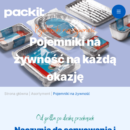
Pojemniki na żywność
Pojemniki na
żywność na każdą
okazję
Strona główna
|
Asortyment
|
Pojemniki na żywność
Od grilla po deskę przekąsek