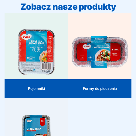
Zobacz nasze produkty
Pojemniki
Formy do pieczenia
Praktyczne pojemniki
wykonane z wysokiej jakości
Wytrzymałe i bezpieczne dla
aluminium z pokrywką. Idealne
żywności formy do pieczenia
do przechowywania,
ciast, quiche i zapiekanek.
podgrzewania i transportu
Odporne na wysokie
posiłków. Odpowiednie do
temperatury i łatwe w użyciu –
zamrażarki, lodówki, piekarnika
idealne dla domowych
i mikrofalówki. Wielokrotnego
piekarzy i profesjonalistów.
użytku, ale nie nadają się do
mycia w zmywarce.
Pojemniki
Formy do pieczenia
Tace i naczynia
Aluminiowe naczynia i tace do
higienicznego