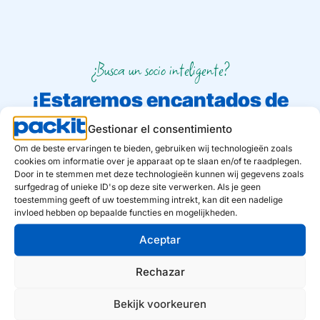
¿Busca un socio inteligente?
¡Estaremos encantados de
averiguarlo por usted!
Gestionar el consentimiento
Om de beste ervaringen te bieden, gebruiken wij technologieën zoals
cookies om informatie over je apparaat op te slaan en/of te raadplegen.
De hecho, es la guía de nuestra forma de trabajar. No
Door in te stemmen met deze technologieën kunnen wij gegevens zoals
solo en lo que respecta a nuestros productos, sino
surfgedrag of unieke ID's op deze site verwerken. Als je geen
también en lo que se refiere a nuestra organización
toestemming geeft of uw toestemming intrekt, kan dit een nadelige
invloed hebben op bepaalde functies en mogelijkheden.
interna.
Aceptar
Nombre
Rechazar
Nombre de la empresa
Bekijk voorkeuren