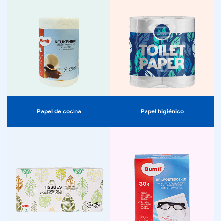
Papel de cocina
Papel higiénico
Fuerte, absorbente y siempre
Suave para la piel, fuerte en
listo para la acción. Nuestro
calidad. Comodidad e higiene
papel de cocina es ideal para
en cada rollo, apto para uso
una limpieza rápida y un uso
doméstico y profesional.
higiénico en cualquier entorno.
Papel de cocina
Papel higiénico
Pañuelos faciales
Toallitas para gafas
Pañuelos suaves para el
Limpieza sin rayas de una sola
confort diario. Perfectos para
pasada. Seguras para gafas,
la cara, las manos y la piel
pantallas y lentes: compactas
sensible, siempre al alcance.
y prácticas para llevar.