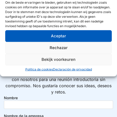
Om de beste ervaringen te bieden, gebruiken wij technologieën zoals
cookies om informatie over je apparaat op te slaan en/of te raadplegen.
Door in te stemmen met deze technologieën kunnen wij gegevens zoals
surfgedrag of unieke ID's op deze site verwerken. Als je geen
toestemming geeft of uw toestemming intrekt, kan dit een nadelige
invloed hebben op bepaalde functies en mogelijkheden.
¿Busca un socio estratégico?
Aceptar
¡Juntos hacia el siguiente
Rechazar
nivel!
Bekijk voorkeuren
Política de cookies
Declaración de privacidad
Juntos se logra más que solo. Póngase en contacto
con nosotros para una reunión introductoria sin
compromiso. Nos gustaría conocer sus ideas, deseos
y retos.
Nombre
Nombre de la empresa