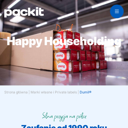
Dumil
Happy Householding
Strona główna
|
Marki własne i Private labels
|
Dumil®
Silna pozycja na półce