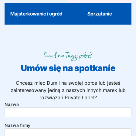
efektywne. Dostępne
dostępne również w
również z taśmą
popularnych rozmiarach
ściągającą i technologią
Majsterkowanie i ogród
Sprzątanie
takich jak 70L, 100L i
kontroli zapachu.
240L.
Dumil na Twojej półce?
Umów się na spotkanie
Chcesz mieć Dumil na swojej półce lub jesteś
zainteresowany jedną z naszych innych marek lub
rozwiązań Private Label?
Nazwa
Nazwa firmy