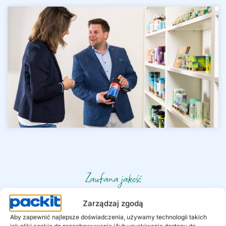
Zaufana jakość
Asortyment Dumil
Zarządzaj zgodą
Odpady
Aby zapewnić najlepsze doświadczenia, używamy technologii takich
jak pliki cookie do przechowywania i/lub uzyskiwania dostępu do