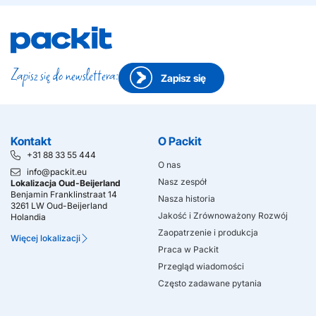
Zapisz się do newslettera:
Zapisz się
Kontakt
O Packit
+31 88 33 55 444
O nas
info@packit.eu
Nasz zespół
Lokalizacja Oud-Beijerland
Benjamin Franklinstraat 14
Nasza historia
3261 LW Oud-Beijerland
Jakość i Zrównoważony Rozwój
Holandia
Zaopatrzenie i produkcja
Więcej lokalizacji
Praca w Packit
Przegląd wiadomości
Często zadawane pytania