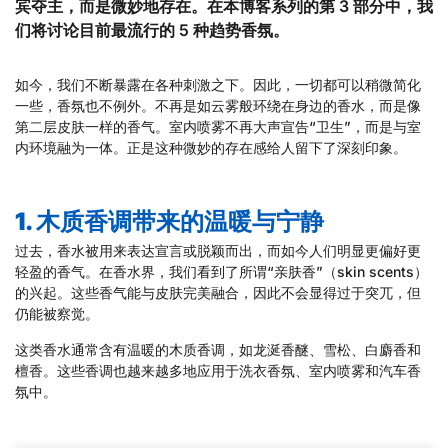
宾夺主，而是微妙地存在。在本博客系列的第 3 部分中，我
们将讨论目前最流行的 5 种趋势香氛。
如今，我们不断暴露在各种刺激之下。因此，一切都可以稍微简化
一些，香氛也不例外。不再是如云雾般环绕在身边的香水，而是像
第二层皮肤一样的香气。室内喷雾不再大声宣告“卫生”，而是与室
内环境融为一体。正是这种微妙的存在感给人留下了深刻印象。
1. 木质香调带来的温暖与宁静
过去，香水被用来表达宣言或脱颖而出，而如今人们明显更偏好更
轻盈的香气。在香水界，我们看到了所谓“亲肤香”（skin scents）
的兴起。这些香气能与皮肤完美融合，因此不会显得过于突兀，但
仍能被察觉。
这类香水通常含有温暖的木质香调，如龙涎香醚、雪松、白麝香和
檀香。这些香调也越来越多地应用于洗衣香氛、室内喷雾和汽车香
氛中。