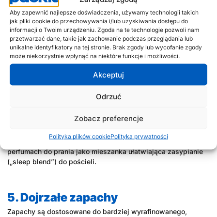
być etykietowany: liczy się uniwersalna, ludzka świeżość. Są
Aby zapewnić najlepsze doświadczenia, używamy technologii takich
to zapachy naturalne – nie tylko kwiatu, ale całej rośliny – a
jak pliki cookie do przechowywania i/lub uzyskiwania dostępu do
także zapachy neutralne, takie jak bawełna i len.
informacji o Twoim urządzeniu. Zgoda na te technologie pozwoli nam
przetwarzać dane, takie jak zachowanie podczas przeglądania lub
unikalne identyfikatory na tej stronie. Brak zgody lub wycofanie zgody
4. Zapachy funkcjonalne
może niekorzystnie wpłynąć na niektóre funkcje i możliwości.
Popularnością cieszą się również tak zwane „zapachy
Akceptuj
funkcjonalne” (neuroscents). Są to kompozycje, które nie tylko
ładnie pachną, ale mają też określony wpływ na mózg i
Odrzuć
samopoczucie. Zapachy sprzyjające koncentracji (focus) to
na przykład rozmaryn, eukaliptus i chłodne nuty cytrusowe.
Zobacz preferencje
Zapachy zapewniające relaks to między innymi lawenda,
rumianek i nuty „mineralne”. Takie połączenie zapachowe
Polityka plików cookie
Polityka prywatności
doskonale sprawdzi się w sprayu do sypialni lub w
perfumach do prania jako mieszanka ułatwiająca zasypianie
(„sleep blend”) do pościeli.
5. Dojrzałe zapachy
Zapachy są dostosowane do bardziej wyrafinowanego,