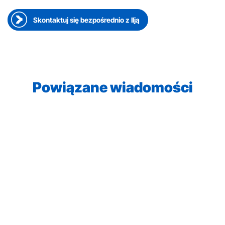
Skontaktuj się bezpośrednio z Ilją
Powiązane wiadomości
2026-06-23
●
Pracownik zabiera głos
Doing it the Packit way – Sarah Bichsel