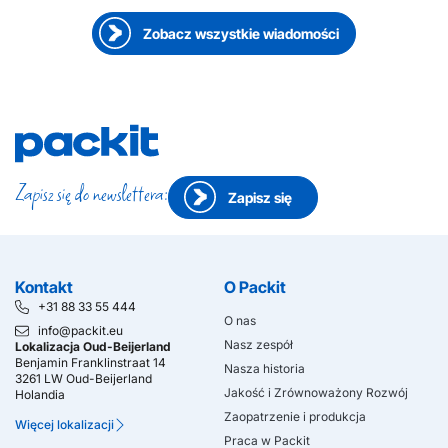
Zobacz wszystkie wiadomości
Zapisz się do newslettera:
Zapisz się
Kontakt
O Packit
+31 88 33 55 444
O nas
info@packit.eu
Nasz zespół
Lokalizacja Oud-Beijerland
Benjamin Franklinstraat 14
Nasza historia
3261 LW Oud-Beijerland
Jakość i Zrównoważony Rozwój
Holandia
Zaopatrzenie i produkcja
Więcej lokalizacji
Praca w Packit