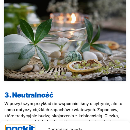
3. Neutralność
W powyższym przykładzie wspomnieliśmy o cytrynie, ale to
samo dotyczy ciężkich zapachów kwiatowych. Zapachów,
które tradycyjnie budzą skojarzenia z kobiecością. Ciężka,
staromodna woń jaśminu lub róży, przypominająca buduar
babci… te czasy minęły. Współczesny konsument nie chce
Zarządzaj zgodą