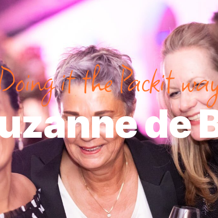
Doing it the Packit wa
uzanne de 