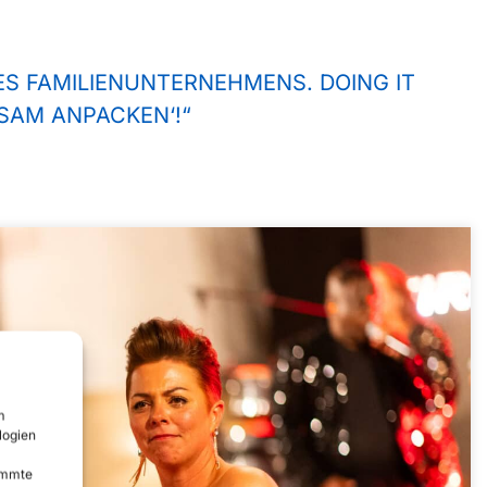
ES FAMILIENUNTERNEHMENS. DOING IT
SAM ANPACKEN‘!“
m
logien
timmte