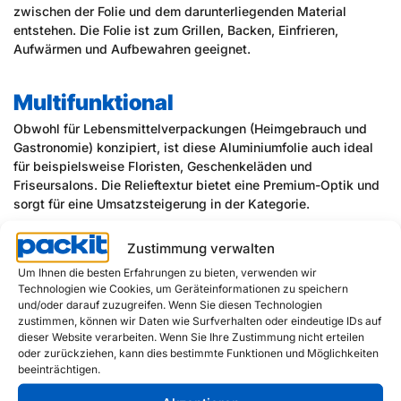
zwischen der Folie und dem darunterliegenden Material
entstehen. Die Folie ist zum Grillen, Backen, Einfrieren,
Aufwärmen und Aufbewahren geeignet.
Multifunktional
Obwohl für Lebensmittelverpackungen (Heimgebrauch und
Gastronomie) konzipiert, ist diese Aluminiumfolie auch ideal
für beispielsweise Floristen, Geschenkeläden und
Friseursalons. Die Relieftextur bietet eine Premium-Optik und
sorgt für eine Umsatzsteigerung in der Kategorie.
Zustimmung verwalten
Von der „Unterlage“ zu Top of Mind
Um Ihnen die besten Erfahrungen zu bieten, verwenden wir
Eine weitere Möglichkeit, aufzufallen und Gerichten sowie
Technologien wie Cookies, um Geräteinformationen zu speichern
Backkreationen Atmosphäre zu verleihen, ist unser
und/oder darauf zuzugreifen. Wenn Sie diesen Technologien
bedrucktes Backpapier. Ideal, um beispielsweise Hamburger,
zustimmen, können wir Daten wie Surfverhalten oder eindeutige IDs auf
dieser Website verarbeiten. Wenn Sie Ihre Zustimmung nicht erteilen
Pommes, Sandwiches, Donuts, Waffeln und Gebäck
oder zurückziehen, kann dies bestimmte Funktionen und Möglichkeiten
einzuwickeln oder als Unterlage in Körben, Pizzakartons, auf
beeinträchtigen.
Tellern oder Tabletts.