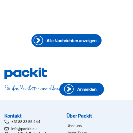
23. Juni 2026
●
Mitarbeiter im Gespräch
Doing it the Packit way von Sarah Bichsel
Alle Nachrichten anzeigen
Für den Newsletter anmelden:
Anmelden
Kontakt
Über Packit
+31 88 33 55 444
Über uns
info@packit.eu
Unser Team