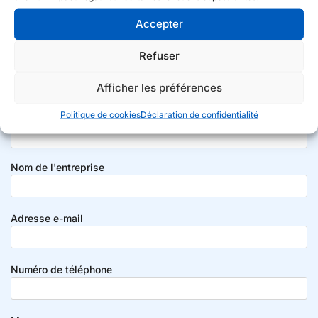
vous renseigner !
Accepter
Refuser
En effet, c’est le fil conducteur de notre façon de
travailler. Non seulement en ce qui concerne nos
Afficher les préférences
produits, mais aussi pour notre organisation interne.
Politique de cookies
Déclaration de confidentialité
Nom
Nom de l'entreprise
Adresse e-mail
Numéro de téléphone