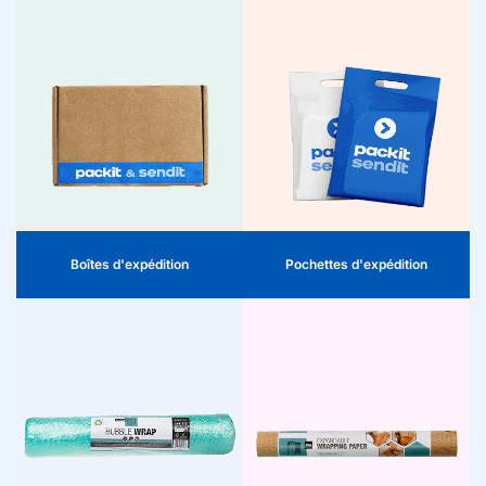
Boîtes d'expédition
Pochettes d'expédition
Vous souhaitez des expéditions
professionnelles depuis votre
Expédition rapide et sécurisée.
boutique en ligne ? Nos boîtes
Nos pochettes d’expédition
d’expédition sont robustes,
sont légères, résistantes aux
légères et faciles à fermer,
déchirures et parfaites pour les
idéales pour une livraison
documents et les petits
sécurisée de vos produits aux
produits.
clients.
Boîtes d'expédition
Pochettes d'expédition
Papier d'emballage
Film à bulles
Emballage durable avec style.
Protège les objets fragiles
Notre papier d’emballage
pendant le transport. Léger,
extensible protège les produits
absorbant les chocs et facile à
fragiles et donne à votre envoi