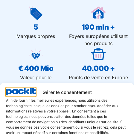
5
190
 mln +
Marques propres
Foyers européens utilisant
nos produits
€ 
400
 Mio
40.000
 +
Valeur pour le
Points de vente en Europe
consommateur
Gérer le consentement
Afin de fournir les meilleures expériences, nous utilisons des
technologies telles que les cookies pour stocker et/ou accéder aux
informations relatives à votre appareil. En consentant à ces
À la recherche d'un partenaire intelligent ?
technologies, nous pouvons traiter des données telles que le
comportement de navigation ou des identifiants uniques sur ce site. Si
vous ne donnez pas votre consentement ou si vous le retirez, cela peut
Nous nous ferons un plaisir de
avoir un impact négatif sur certaines fonctions et possibilités.