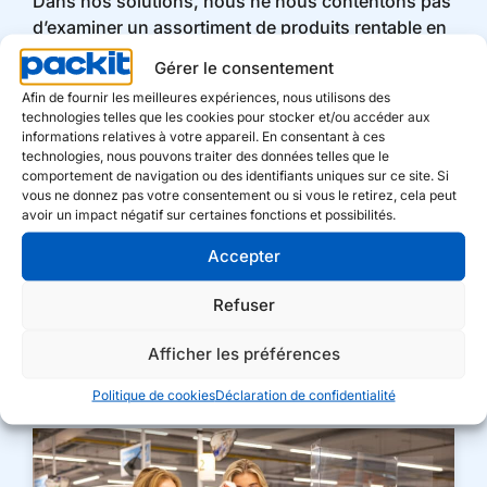
Dans nos solutions, nous ne nous contentons pas
d’examiner un assortiment de produits rentable en
vue d’augmenter les ventes, mais nous nous
Gérer le consentement
penchons également sur l’optimisation des
Afin de fournir les meilleures expériences, nous utilisons des
processus. Notre objectif : de meilleures
technologies telles que les cookies pour stocker et/ou accéder aux
performances et des coûts réduits.
informations relatives à votre appareil. En consentant à ces
technologies, nous pouvons traiter des données telles que le
Grâce à notre collaboration de longue date avec
comportement de navigation ou des identifiants uniques sur ce site. Si
vous ne donnez pas votre consentement ou si vous le retirez, cela peut
différents détaillants européens, nous
avoir un impact négatif sur certaines fonctions et possibilités.
connaissons les aspects opérationnels du
commerce de détail. Nous adoptons une approche
Accepter
intégrée, pour plus d’efficacité et le bon équilibre
entre ambition et faisabilité. Ensemble vers l’avant
Refuser
en direction de résultats concrets.
Afficher les préférences
Politique de cookies
Déclaration de confidentialité