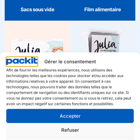
Sacs sous vide
Film alimentaire
Sacs à déjections
Sacs à couches
canines
Julia rend le change sans
souci. Sachets à couches
Avec les sachets à
Gérer le consentement
frais avec une qualité
déjections canines Julia,
claire et pratique, pour
vous vous promenez sans
Afin de fournir les meilleures expériences, nous utilisons des
que vous soyez toujours
souci. Qualité fiable et
technologies telles que les cookies pour stocker et/ou accéder aux
préparé, à la maison et en
praticité fraîche, toujours
informations relatives à votre appareil. En consentant à ces
déplacement.
clairs et prêts pour les
technologies, nous pouvons traiter des données telles que le
Sacs à déjections
déplacements.
comportement de navigation ou des identifiants uniques sur ce site. Si
Sacs à couches
canines
vous ne donnez pas votre consentement ou si vous le retirez, cela peut
avoir un impact négatif sur certaines fonctions et possibilités.
Accepter
Sacs pour litière de
Refuser
Bâtonnets à glace
chat