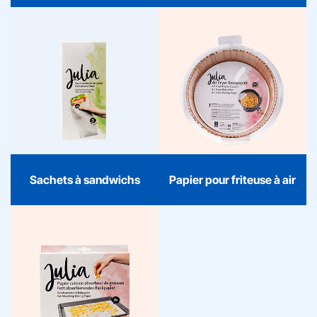
Sachets à
Papier pour friteuse
sandwichs
à air
Les sachets à sandwichs
Avec le papier Airfryer
Julia gardent votre
Julia, cuisiner devient
déjeuner frais et ordonné.
ordonné et sans souci.
Qualité fiable et praticité
Qualité fiable et design
contemporaine, parfaits
contemporain rendent
pour la maison, l’école ou
chaque repas aussi facile
les déplacements.
que délicieux.
Sachets à sandwichs
Papier pour friteuse à air
Papier cuisson
Le papier cuisson Julia est
la base fiable dans
chaque cuisine : frais,