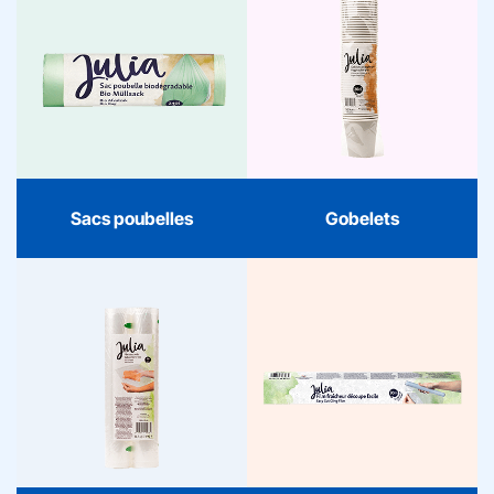
Sacs poubelles
Les sacs poubelles Julia
Gobelets
sont solides, pratiques et
clairement
Gobelets Julia : frais,
reconnaissables. Pour la
fonctionnels et toujours
praticité quotidienne et
pratiques. Clairs, fiables
une qualité fiable,
et élégamment emballés.
emballés dans un design
frais et contemporain.
Sacs poubelles
Gobelets
Sacs sous vide
Film alimentaire
Les sacs sous vide Julia
Le film alimentaire Julia
gardent vos aliments frais
maintient l’ordre dans
plus longtemps. Sans
votre cuisine. Frais, facile
BPA, solides et adaptés au
à déchirer et toujours le
congélateur, micro-ondes
bon choix pour la
et sous-vide. Clairs, sûrs
fraîcheur.
et toujours fiables.