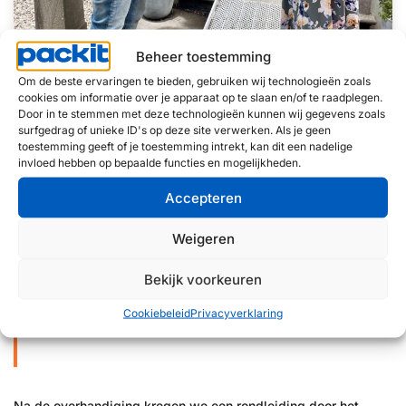
Beheer toestemming
Om de beste ervaringen te bieden, gebruiken wij technologieën zoals
cookies om informatie over je apparaat op te slaan en/of te raadplegen.
Door in te stemmen met deze technologieën kunnen wij gegevens zoals
surfgedrag of unieke ID's op deze site verwerken. Als je geen
toestemming geeft of je toestemming intrekt, kan dit een nadelige
invloed hebben op bepaalde functies en mogelijkheden.
Accepteren
“Het was bijzonder om te zien hoeveel aandacht
en warmte hier geboden wordt,” zegt Rik Bouman.
Weigeren
“Je voelt dat dit een plek is waar mensen écht
centraal staan. Dat we hieraan mogen bijdragen,
Bekijk voorkeuren
maakt ons jubileum extra waardevol.”
Cookiebeleid
Privacyverklaring
– Rik Bouman –
Na de overhandiging kregen we een rondleiding door het