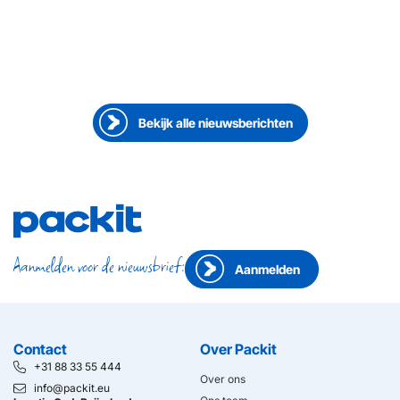
23 juni 2026
●
Medewerker aan het woord
Doing it the Packit way by Sarah Bichsel
Bekijk alle nieuwsberichten
Aanmelden voor de nieuwsbrief:
Aanmelden
Contact
Over Packit
+31 88 33 55 444
Over ons
info@packit.eu