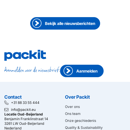
Doing it the Packit way by Sarah Bichsel
Bekijk alle nieuwsberichten
Aanmelden voor de nieuwsbrief:
Aanmelden
Contact
Over Packit
+31 88 33 55 444
Over ons
info@packit.eu
Ons team
Locatie Oud-Beijerland
Benjamin Franklinstraat 14
Onze geschiedenis
3261 LW Oud-Beijerland
Quality & Sustainability
Nederland