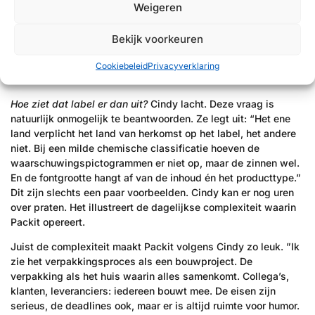
“Ik ben geen kwaliteitsmedewerker, maar hoe meer je weet,
Weigeren
hoe beter je weet waar de ruimte zit én kunt anticiperen op
veranderende wet- en regelgeving. Op de verpakking komt
Bekijk voorkeuren
alles samen. Inkoop, marketing, design, wet- en regelgeving.”
En precies daar staat Cindy, als schakel die alles
Cookiebeleid
Privacyverklaring
samenbrengt op één label.
Hoe ziet dat label er dan uit?
Cindy lacht. Deze vraag is
natuurlijk onmogelijk te beantwoorden. Ze legt uit: “Het ene
land verplicht het land van herkomst op het label, het andere
niet. Bij een milde chemische classificatie hoeven de
waarschuwingspictogrammen er niet op, maar de zinnen wel.
En de fontgrootte hangt af van de inhoud én het producttype.”
Dit zijn slechts een paar voorbeelden. Cindy kan er nog uren
over praten. Het illustreert de dagelijkse complexiteit waarin
Packit opereert.
Juist de complexiteit maakt Packit volgens Cindy zo leuk. ”Ik
zie het verpakkingsproces als een bouwproject. De
verpakking als het huis waarin alles samenkomt. Collega’s,
klanten, leveranciers: iedereen bouwt mee. De eisen zijn
serieus, de deadlines ook, maar er is altijd ruimte voor humor.