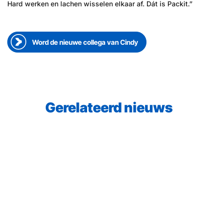
Hard werken en lachen wisselen elkaar af. Dát is Packit.”
Word de nieuwe collega van Cindy
Gerelateerd nieuws
23 juni 2026
●
Medewerker aan het woord