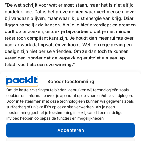
”De wet schrijft voor wát er moet staan, maar het is niet altijd
duidelijk hóe. Dat is het grijze gebied waar veel mensen liever
bij vandaan blijven, maar waar ik juist energie van krijg. Dáár
liggen namelijk de kansen. Als je je hierin verdiept en grenzen
durft op te zoeken, ontdek je bijvoorbeeld dat je met minder
tekst toch compliant kunt zijn. Je houdt dan meer ruimte over
voor artwork dat opvalt én verkoopt. Wet- en regelgeving en
design zijn niet per se vrienden. Om ze dan toch te kunnen
verenigen, zónder dat de verpakking eruitziet als een lap
tekst, voelt als een overwinning.”
Beheer toestemming
Alle disciplines verenigd
Om de beste ervaringen te bieden, gebruiken wij technologieën zoals
Cindy duikt in de PPWR, leest SDS-sheets en kent de
cookies om informatie over je apparaat op te slaan en/of te raadplegen.
uitzonderingen per land. Binnenkort volgt zij samen met een
Door in te stemmen met deze technologieën kunnen wij gegevens zoals
aantal collega’s een CLP -training, gericht op het correct
surfgedrag of unieke ID's op deze site verwerken. Als je geen
indelen, verpakken en etiketteren van gevaarlijke stoffen.
toestemming geeft of je toestemming intrekt, kan dit een nadelige
invloed hebben op bepaalde functies en mogelijkheden.
Cindy vertelt: “Packit investeert veel in het up-to-date houden
van de kennis van de medewerkers. Dat is nodig, want in de
Accepteren
wereld van verpakkingen ben je nooit uitgeleerd.”