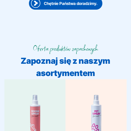
Chętnie Państwa doradzimy.
Oferta produktów zapachowych
Zapoznaj się z naszym
asortymentem
Perfumy do wnętrz
Spray dla zwierząt domowych
Perfumy do wnętrz korzystają z
Dla zwierząt domowych oferujemy
rosnącego trendu home ambiance.
praktyczne rozwiązanie do
Oferujemy bezpośrednio dostępne
neutralizowania zapachów w
zapachy i współpracujemy w
koszykach, poduszkach i boksach.
opracowywaniu ekskluzywnych
Bezpieczne dla zwierząt i skuteczne
zapachów, dzięki czemu
w użyciu, odpowiadają na rosnące
odpowiadają Państwo na
zapotrzebowanie na higienę i