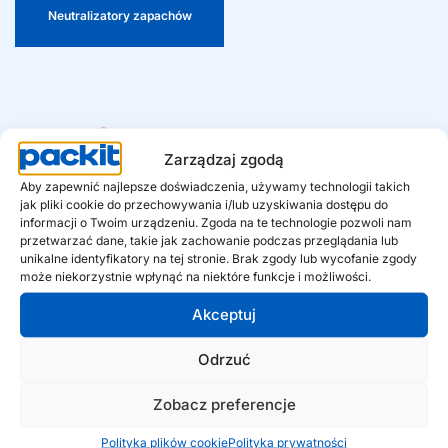
wyraźnej wartości dodanej na półce.
Neutralizatory zapachów
Zarządzaj zgodą
Aby zapewnić najlepsze doświadczenia, używamy technologii takich
5
190
  mln +
jak pliki cookie do przechowywania i/lub uzyskiwania dostępu do
informacji o Twoim urządzeniu. Zgoda na te technologie pozwoli nam
Marki własne
Gospodarstwa domowe w
przetwarzać dane, takie jak zachowanie podczas przeglądania lub
Europie używają naszych
unikalne identyfikatory na tej stronie. Brak zgody lub wycofanie zgody
produktów
może niekorzystnie wpłynąć na niektóre funkcje i możliwości.
Akceptuj
€ 
400
 mln
40.000
 +
Odrzuć
Wartość dla konsumenta
Lokalizacje detaliczne w
Zobacz preferencje
Europie
Polityka plików cookie
Polityka prywatności