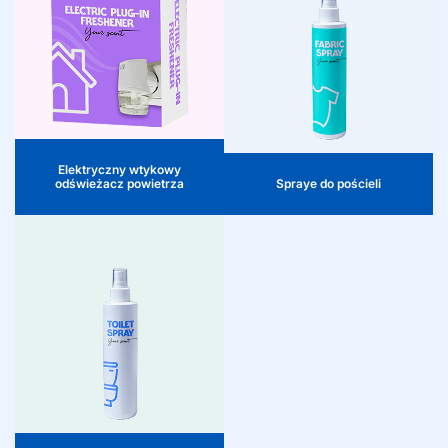
Elektryczne wtykowe odświeżacze
Nasze spraye odpowiadają na
powietrza odpowiadają na rosnące
rosnący trend wellness i snu. Kojące
zapotrzebowanie na wygodę i stałe
zapachy lawendy i rumianku
doświadczenie zapachowe.
sprzyjają relaksacji i wspierają
Dostarczamy bezpośrednio
regenerujący sen nocny. Kilka
dostępne zapachy i tworzymy
lekkich spryśnięć na poduszki,
ekskluzywne warianty, dzięki czemu
pościel lub ubrania zapewnia
odpowiadają Państwo na
subtelne doświadczenie zapachowe,
premiumizację i wzmacniają
przekształcając każde
kategorię home fragrance
pomieszczenie od sypialni po
innowacyjnymi, energooszczędnymi
garderobę w oazę spokoju.
Elektryczny wtykowy
rozwiązaniami.
odświeżacz powietrza
Spraye do pościeli
Neutralizatory zapachów
Neutralizatory zapachów oferują
konsumentom skuteczne
rozwiązania przeciwko
niepożądanym zapachom w domu,
samochodzie i środowisku
sportowym. Dzięki zastosowaniom
takim jak spraye anty-tytoniowe,
toaletowe, do tkanin i toreb
sportowych odpowiadają Państwo na
rosnące zapotrzebowanie na
praktyczne, higieniczne i
zorientowane na konsumenta
produkty o wysokiej rotacji i