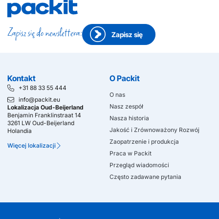
Zapisz się do newslettera:
Zapisz się
Kontakt
O Packit
+31 88 33 55 444
O nas
info@packit.eu
Nasz zespół
Lokalizacja Oud-Beijerland
Benjamin Franklinstraat 14
Nasza historia
3261 LW Oud-Beijerland
Jakość i Zrównoważony Rozwój
Holandia
Zaopatrzenie i produkcja
Więcej lokalizacji
Praca w Packit
Przegląd wiadomości
Często zadawane pytania