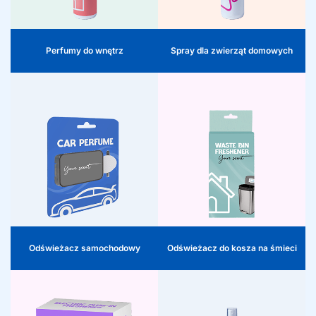
premiumizację, wyróżniający się
komfort w petcare. Wyróżniający się
asortyment i dodatkowe obroty w
dodatek, który zapewnia dodatkową
kategorii home & living.
rotację i zadowolenie klientów.
Perfumy do wnętrz
Spray dla zwierząt domowych
Odświeżacz samochodowy
Odświeżacz do kosza na
śmieci
Wraz z rosnącym
zapotrzebowaniem na osobisty
Odświeżacze do koszy na śmieci
luksus w podróży, nasze
odpowiadają na rosnące
odświeżacze samochodowe
zapotrzebowanie na inteligentne
stanowią obiecującą kategorię.
rozwiązania domowe. Oferujemy
Dostarczamy bezpośrednio
bezpośrednio dostępne i skuteczne
dostępne zapachy i opracowujemy
zapachy oraz opracowujemy
ekskluzywne warianty na
wspólnie z Państwem ekskluzywne
zamówienie, dzięki czemu Państwa
warianty. W ten sposób Państwa
asortyment pozostaje wyróżniający
asortyment środków czyszczących
się, a konsumenci wracają po
pozostaje innowacyjny i tworzy
premium doświadczenia
dodatkową wartość dla czystego i
zapachowe.
świeżego domu.
Odświeżacz samochodowy
Odświeżacz do kosza na śmieci
Elektryczny wtykowy
odświeżacz powietrza
Spraye do pościeli