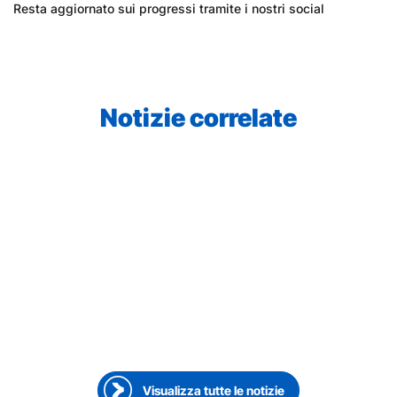
Resta aggiornato sui progressi tramite i nostri social
Notizie correlate
23 Giugno 2026
●
La parola al dipendente
Doing it the Packit way di Sarah Bichsel
Visualizza tutte le notizie