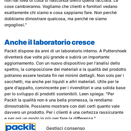
non hai idea di cosa si nasconda dietro quella facciata. Le
cose cambieranno. Vogliamo che clienti e fornitori vedano
esattamente chi siamo e cosa sappiamo fare. Non perché
dobbiamo dimostrare qualcosa, ma perché ne siamo
orgogliosi.”
Anche il laboratorio cresce
Packit dispone da anni di un laboratorio interno. A Puttershoek
diventerà due volte più grande e subirà un importante
aggiornamento. Con un nuovo dispositivo per l’analisi dello
spettro, la composizione dei materiali e la qualità del prodotto
potranno essere testate fin nei minimi dettagli. Non solo per i
sacchetti, ma anche per liquidi e altri materiali. Utile per le
gare d’appalto, convincente per i rivenditori e una solida base
per lo sviluppo di prodotti sostenibili. Leen spiega: “Per
Packit la qualità non è una bella promessa, la rendiamo
dimostrabile. Possiamo mostrare con dati certi quanto vale
davvero un prodotto. Per i clienti è una certezza rassicurante
e per noi un modo in più per fare la differenza.”
Gestisci consenso