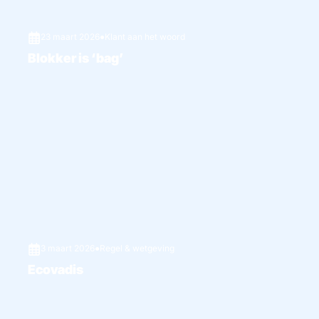
23 maart 2026
●
Klant aan het woord
Blokker is ‘bag’
3 maart 2026
●
Regel & wetgeving
Ecovadis