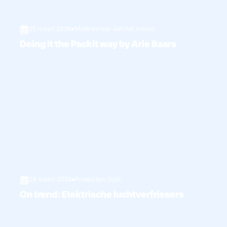
25 maart 2026
●
Medewerker aan het woord
Doing it the Packit way by Arie Baars
24 maart 2026
●
Producten
,
Daili
On trend: Elektrische luchtverfrissers