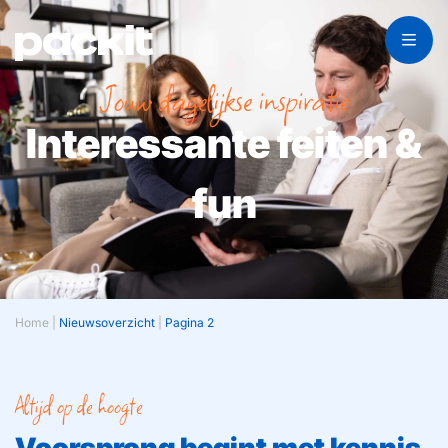
Jouw dagelijkse inspiratie
Interessante feiten &
fun
Home
|
Nieuwsoverzicht
|
Pagina 2
Altijd op de hoogte