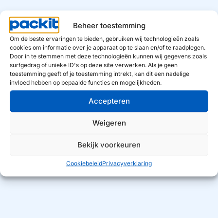
Beheer toestemming
Om de beste ervaringen te bieden, gebruiken wij technologieën zoals
cookies om informatie over je apparaat op te slaan en/of te raadplegen.
Door in te stemmen met deze technologieën kunnen wij gegevens zoals
surfgedrag of unieke ID's op deze site verwerken. Als je geen
toestemming geeft of je toestemming intrekt, kan dit een nadelige
invloed hebben op bepaalde functies en mogelijkheden.
2 maart 2026
●
Retailoplossingen
,
Blog
,
Producten
Blogreeks: Geur als statement – De
Accepteren
‘nieuwe frisheid’
Weigeren
Bekijk voorkeuren
Cookiebeleid
Privacyverklaring