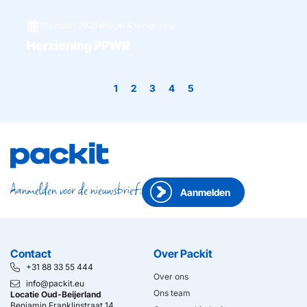
19 januari 2026
●
Regel & wetgeving
Herziening PPWR
1
2
3
4
5
Aanmelden voor de nieuwsbrief:
Aanmelden
Contact
Over Packit
+31 88 33 55 444
Over ons
info@packit.eu
Ons team
Locatie Oud-Beijerland
Benjamin Franklinstraat 14