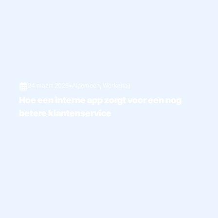
24 maart 2026
●
Algemeen
,
Werkenbij
Hoe een interne app zorgt voor een nog
betere klantenservice