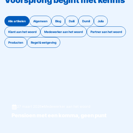
Voorsprong begint met kennis
Alle artikelen
Algemeen
Blog
Daili
Dumil
Julia
Klant aan het woord
Medewerker aan het woord
Partner aan het woord
Producten
Regel & wetgeving
27 maart 2026
●
Medewerker aan het woord
Pensioen met een komma, geen punt