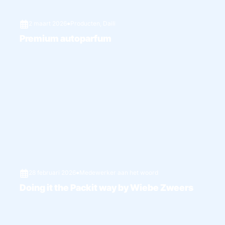
2 maart 2026
●
Producten
,
Daili
Premium autoparfum
28 februari 2026
●
Medewerker aan het woord
Doing it the Packit way by Wiebe Zweers