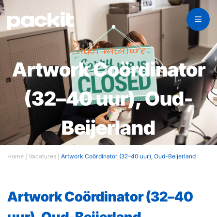
Packit vacature
Artwork Coördinator
(32–40 uur), Oud-
Beijerland
Home
|
Vacatures
|
Artwork Coördinator (32–40 uur), Oud-Beijerland
Artwork Coördinator (32–40