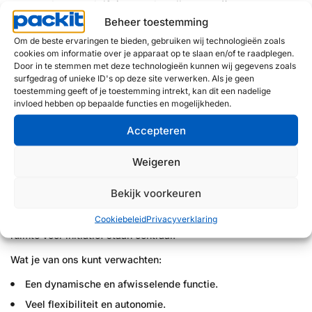
woord en geschrift (extra talen zijn een pré).
Beheer toestemming
Oog voor detail: van spelling tot lay-out en huisstijl, jou
ontgaat niets.
Om de beste ervaringen te bieden, gebruiken wij technologieën zoals
cookies om informatie over je apparaat op te slaan en/of te raadplegen.
Gevoel voor tone of voice en het vermogen dit toe te
Door in te stemmen met deze technologieën kunnen wij gegevens zoals
passen richting verschillende stakeholders.
surfgedrag of unieke ID's op deze site verwerken. Als je geen
toestemming geeft of je toestemming intrekt, kan dit een nadelige
Affiniteit met visuele communicatie en verpakkingsdesign.
invloed hebben op bepaalde functies en mogelijkheden.
Bij voorkeur kennis van DTP-werk, of de motivatie om dit te
leren.
Accepteren
Weigeren
Werken bij Packit
Bij Packit werk je in een betrokken en daadkrachtig
Bekijk voorkeuren
familiebedrijf. We kennen elkaar, helpen elkaar en gaan samen
Cookiebeleid
Privacyverklaring
vol voor resultaat. Korte lijnen, een open werkomgeving en
ruimte voor initiatief staan centraal.
Wat je van ons kunt verwachten:
Een dynamische en afwisselende functie.
Veel flexibiliteit en autonomie.