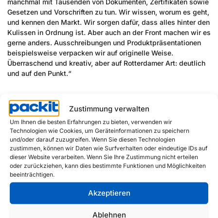
manchmal mit Tausenden von Dokumenten, Zertifikaten sowie
Gesetzen und Vorschriften zu tun. Wir wissen, worum es geht,
und kennen den Markt. Wir sorgen dafür, dass alles hinter den
Kulissen in Ordnung ist. Aber auch an der Front machen wir es
gerne anders. Ausschreibungen und Produktpräsentationen
beispielsweise verpacken wir auf originelle Weise.
Überraschend und kreativ, aber auf Rotterdamer Art: deutlich
und auf den Punkt.“
Offene Kultur
Zustimmung verwalten
Um Ihnen die besten Erfahrungen zu bieten, verwenden wir
„Das ist es, wer wir sind. Auch als Kollegen untereinander“,
Technologien wie Cookies, um Geräteinformationen zu speichern
fährt Hanneke fort. „Hier herrscht eine informelle
und/oder darauf zuzugreifen. Wenn Sie diesen Technologien
Arbeitsatmosphäre, aber wir sind im richtigen Moment ernst.
zustimmen, können wir Daten wie Surfverhalten oder eindeutige IDs auf
Wir haben Spaß an dem, was wir tun, und das führt zu
dieser Website verarbeiten. Wenn Sie Ihre Zustimmung nicht erteilen
anderen Gesprächen. Auch mit Kunden. Viele von ihnen
oder zurückziehen, kann dies bestimmte Funktionen und Möglichkeiten
beeinträchtigen.
kommen schon seit Jahren zu uns. Dann geht es nicht nur um
Müllsäcke, sondern auch um die Ergebnisse des Fußballs. Der
Akzeptieren
Kontakt ist sehr schön.“
Die offene Kultur sorgt laut Hanneke auch dafür, dass die
Ablehnen