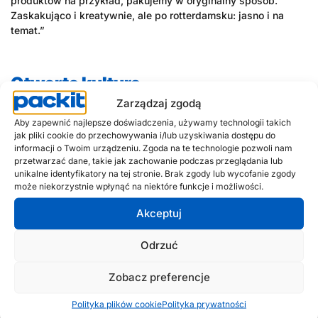
produktów na przykład, pakujemy w oryginalny sposób.
Zaskakująco i kreatywnie, ale po rotterdamsku: jasno i na
temat.”
Otwarta kultura
Zarządzaj zgodą
„To jesteśmy my. Także jako koledzy między sobą” –
kontynuuje Hanneke. „Panuje tu nieformalna atmosfera pracy,
Aby zapewnić najlepsze doświadczenia, używamy technologii takich
ale jesteśmy poważni w odpowiednim momencie. Bawimy się
jak pliki cookie do przechowywania i/lub uzyskiwania dostępu do
informacji o Twoim urządzeniu. Zgoda na te technologie pozwoli nam
tym, co robimy, a to prowadzi do innych rozmów. Także z
przetwarzać dane, takie jak zachowanie podczas przeglądania lub
klientami. Wielu z nich przychodzi do nas od lat. Wtedy nie
unikalne identyfikatory na tej stronie. Brak zgody lub wycofanie zgody
chodzi tylko o worki na śmieci, ale także o wyniki piłkarskie.
może niekorzystnie wpłynąć na niektóre funkcje i możliwości.
Kontakt jest bardzo przyjemny.”
Akceptuj
Otwarta kultura sprawia według Hanneke, że pracownicy
Packit doświadczają dużej swobody. „Ponieważ nie wszystko
Odrzuć
jest ustalone, jako pracownik masz duży wpływ. Jeśli
myślisz, że coś można zrobić inaczej lub lepiej, jesteśmy na
Zobacz preferencje
to otwarci. ALE mówimy też szczerze, jeśli nam się coś nie
podoba. Mówimy, jak jest. Ten bezpośredni ton może czasami
Polityka plików cookie
Polityka prywatności
wymagać przyzwyczajenia, ale u nas zawsze wiesz, na czym