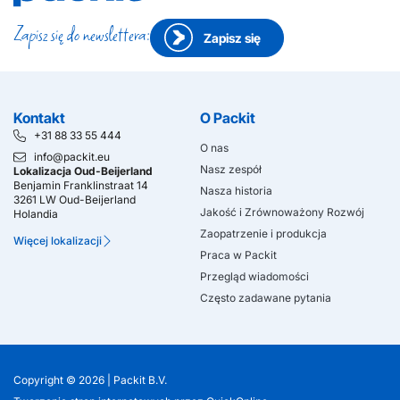
Zapisz się do newslettera:
Zapisz się
Kontakt
O Packit
+31 88 33 55 444
O nas
info@packit.eu
Nasz zespół
Lokalizacja Oud-Beijerland
Benjamin Franklinstraat 14
Nasza historia
3261 LW Oud-Beijerland
Jakość i Zrównoważony Rozwój
Holandia
Zaopatrzenie i produkcja
Więcej lokalizacji
Praca w Packit
Przegląd wiadomości
Często zadawane pytania
Copyright © 2026 |
Packit B.V.