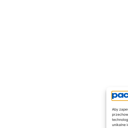
Aby zapew
przechowy
technolog
unikalne 