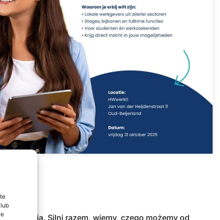
te
lub
ie
ią i energią. Silni razem, wiemy, czego możemy od