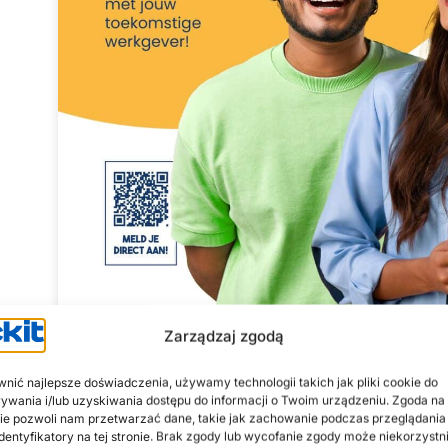
Zarządzaj zgodą
nić najlepsze doświadczenia, używamy technologii takich jak pliki cookie do
Praca w Packit
wania i/lub uzyskiwania dostępu do informacji o Twoim urządzeniu. Zgoda na 
ie pozwoli nam przetwarzać dane, takie jak zachowanie podczas przeglądania 
identyfikatory na tej stronie. Brak zgody lub wycofanie zgody może niekorzystn
U nas każdego dnia idziesz do pracy z przyjemnośc