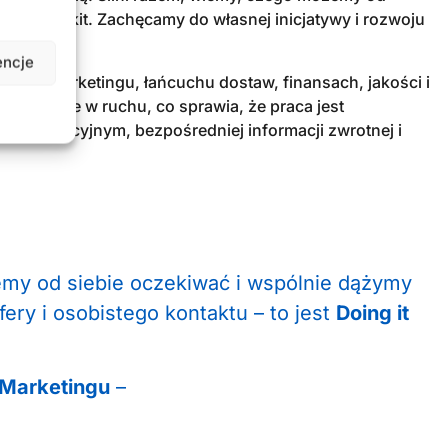
aśnie Packit. Zachęcamy do własnej inicjatywy i rozwoju
ozwój.
encje
enta, marketingu, łańcuchu dostaw, finansach, jakości i
est zawsze w ruchu, co sprawia, że praca jest
komunikacyjnym, bezpośredniej informacji zwrotnej i
my od siebie oczekiwać i wspólnie dążymy
ery i osobistego kontaktu – to jest
Doing it
 Marketingu
–