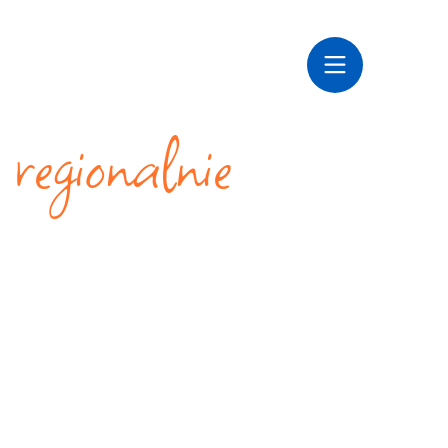
Szukaj
PL
 regionalnie
eksche