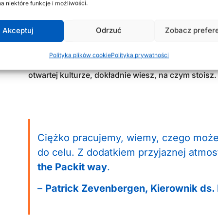
a niektóre funkcje i możliwości.
siebie oczekiwać i wspólnie dążymy do celu – to wł
osobistego, ponieważ Twój rozwój to także nasz r
Akceptuj
Odrzuć
Zobacz prefer
Nasze zespoły w zakupach, sprzedaży, obsłudze kli
IT ściśle ze sobą współpracują. Handel detaliczny j
Polityka plików cookie
Polityka prywatności
zróżnicowana i wymagająca. Dzięki krótkim liniom 
otwartej kulturze, dokładnie wiesz, na czym stoisz.
Ciężko pracujemy, wiemy, czego może
do celu. Z dodatkiem przyjaznej atmosf
the Packit way
.
–
Patrick Zevenbergen, Kierownik ds.