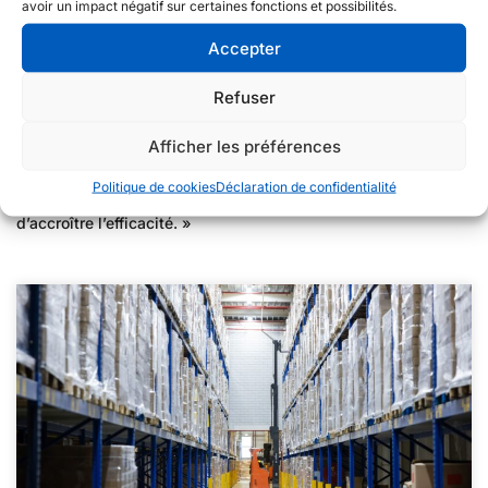
avoir un impact négatif sur certaines fonctions et possibilités.
généraux un avantage. Nous préférons travailler avec des
partenaires locaux. Pour notre logistique, nous collaborons
Accepter
avec Van der Mark depuis des années. Nous avons
maintenant plusieurs sites de stockage, représentant
Refuser
ensemble quelque 35 000 emplacements de palettes. Van der
Mark va construire un nouveau bâtiment à Puttershoek. Ce
Afficher les préférences
sera notre nouveau siège social à partir de l’année prochaine,
afin que nous puissions centraliser nos opérations de
Politique de cookies
Déclaration de confidentialité
stockage et de transbordement. Cela permet également
d’accroître l’efficacité. »