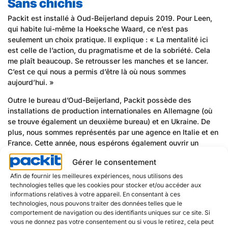
Sans chichis
Packit est installé à Oud-Beijerland depuis 2019. Pour Leen,
qui habite lui-même la Hoeksche Waard, ce n’est pas
seulement un choix pratique. Il explique : « La mentalité ici
est celle de l’action, du pragmatisme et de la sobriété. Cela
me plaît beaucoup. Se retrousser les manches et se lancer.
C’est ce qui nous a permis d’être là où nous sommes
aujourd’hui. »
Outre le bureau d’Oud-Beijerland, Packit possède des
installations de production internationales en Allemagne (où
se trouve également un deuxième bureau) et en Ukraine. De
plus, nous sommes représentés par une agence en Italie et en
France. Cette année, nous espérons également ouvrir un
bureau en Pologne et en Roumanie.
Gérer le consentement
« En tant qu’organisation, nous avons réalisé d’importants
Afin de fournir les meilleures expériences, nous utilisons des
gains d’efficacité en automatisant davantage les processus »,
technologies telles que les cookies pour stocker et/ou accéder aux
poursuit Leen. « Récemment, par exemple, nous avons mis en
informations relatives à votre appareil. En consentant à ces
service un nouveau système ERP. De plus, nous collaborons
technologies, nous pouvons traiter des données telles que le
comportement de navigation ou des identifiants uniques sur ce site. Si
avec des partenaires pour les questions qui ne relèvent pas
vous ne donnez pas votre consentement ou si vous le retirez, cela peut
directement de notre cœur de métier, ce qui fait des frais